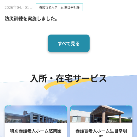
2026年04月01日
養護盲⽼⼈ホーム ⽣⽬幸明荘
防災訓練を実施しました。
すべて見る
入所・在宅サービス
" alt="画像：特別養護⽼⼈ホー
" alt="画像：養護盲⽼⼈ホーム
ム悠楽園">
⽣⽬幸明荘">
特別養護⽼⼈ホーム悠楽園
養護盲⽼⼈ホーム⽣⽬幸明
荘