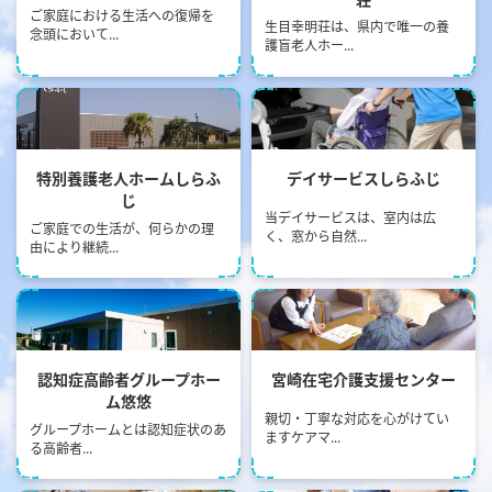
ご家庭における生活への復帰を
生目幸明荘は、県内で唯一の養
念頭において...
護盲老人ホー...
" alt="画像：特別養護⽼⼈ホー
" alt="画像：デイサービスしら
ムしらふじ">
ふじ">
特別養護⽼⼈ホームしらふ
デイサービスしらふじ
じ
当デイサービスは、室内は広
ご家庭での生活が、何らかの理
く、窓から自然...
由により継続...
" alt="画像：認知症⾼齢者グ
" alt="画像：宮崎在宅介護⽀援
ループホーム悠悠">
センター">
認知症⾼齢者グループホー
宮崎在宅介護⽀援センター
ム悠悠
親切・丁寧な対応を心がけてい
グループホームとは認知症状のあ
ますケアマ...
る高齢者...