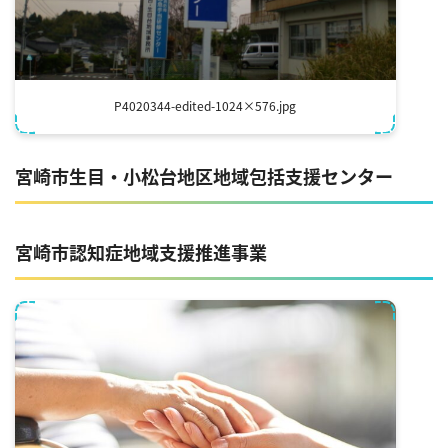
P4020344-edited-1024×576.jpg
宮崎市⽣⽬・⼩松台地区地域包括⽀援センター
宮崎市認知症地域⽀援推進事業