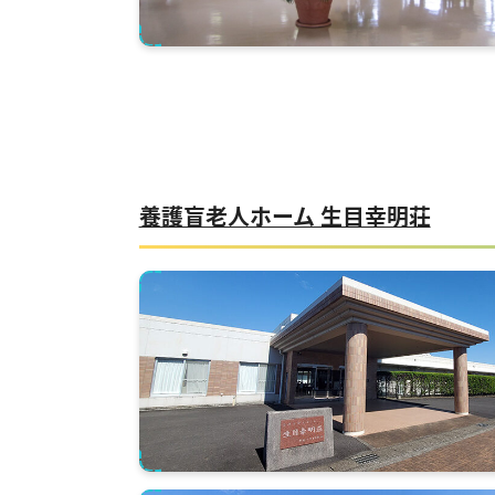
養護盲老人ホーム 生目幸明荘