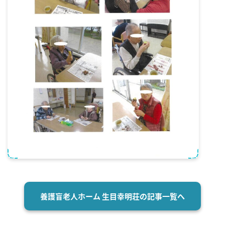
養護盲⽼⼈ホーム ⽣⽬幸明荘の記事一覧へ