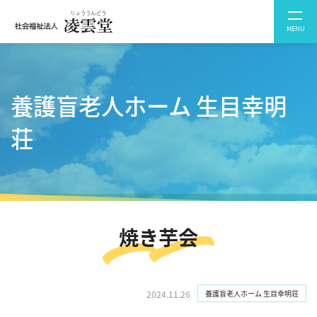
MENU
養護盲⽼⼈ホーム ⽣⽬幸明
荘
焼き芋会
2024.11.26
養護盲⽼⼈ホーム ⽣⽬幸明荘